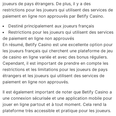
joueurs de pays étrangers. De plus, il y a des
restrictions pour les joueurs qui utilisent des services de
paiement en ligne non approuvés par Betify Casino.
Destiné principalement aux joueurs français
Restrictions pour les joueurs qui utilisent des services
de paiement en ligne non approuvés
En résumé, Betify Casino est une excellente option pour
les joueurs français qui cherchent une plateforme de jeu
de casino en ligne variée et avec des bonus réguliers.
Cependant, il est important de prendre en compte les
restrictions et les limitations pour les joueurs de pays
étrangers et les joueurs qui utilisent des services de
paiement en ligne non approuvés.
Il est également important de noter que Betify Casino a
une connexion sécurisée et une application mobile pour
jouer en ligne partout et à tout moment. Cela rend la
plateforme très accessible et pratique pour les joueurs.