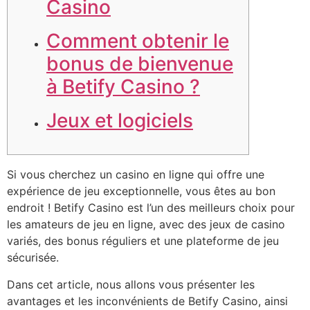
Casino
Comment obtenir le
bonus de bienvenue
à Betify Casino ?
Jeux et logiciels
Si vous cherchez un casino en ligne qui offre une
expérience de jeu exceptionnelle, vous êtes au bon
endroit ! Betify Casino est l’un des meilleurs choix pour
les amateurs de jeu en ligne, avec des jeux de casino
variés, des bonus réguliers et une plateforme de jeu
sécurisée.
Dans cet article, nous allons vous présenter les
avantages et les inconvénients de Betify Casino, ainsi