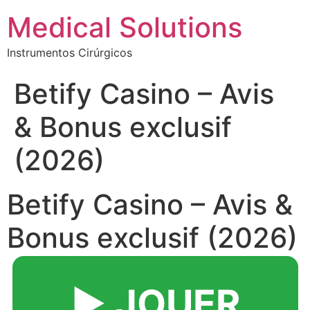
Medical Solutions
Instrumentos Cirúrgicos
Betify Casino – Avis
& Bonus exclusif
(2026)
Betify Casino – Avis &
Bonus exclusif (2026)
▶️ JOUER