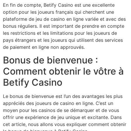
En fin de compte, Betify Casino est une excellente
option pour les joueurs français qui cherchent une
plateforme de jeu de casino en ligne variée et avec des
bonus réguliers. Il est important de prendre en compte
les restrictions et les limitations pour les joueurs de
pays étrangers et les joueurs qui utilisent des services
de paiement en ligne non approuvés.
Bonus de bienvenue :
Comment obtenir le vôtre à
Betify Casino
Le bonus de bienvenue est l’un des avantages les plus
appréciés des joueurs de casino en ligne. C’est un
moyen pour les casinos de se démarquer et de vous
offrir une expérience de jeu unique et excitante. Dans
cet article, nous allons vous expliquer comment obtenir