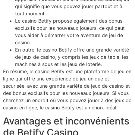
qui signifie que vous pouvez jouer partout et à
tout moment.
Le casino Betify propose également des bonus
exclusifs pour les nouveaux joueurs, ce qui peut
vous aider à démarrer votre aventure de jeu de
casino.
En outre, le casino Betify offre une grande variété
de jeux de casino, y compris les jeux de table, les
machines à sous et les jeux de loterie.
En résumé, le casino Betify est une plateforme de jeu en
ligne qui offre une expérience de jeu unique et
sécurisée, avec une grande variété de jeux de casino et
des bonus exclusifs pour les nouveaux joueurs. Si vous
cherchez un endroit où vous pouvez jouer à des jeux de
casino en ligne, le casino Betify est un choix idéal.
Avantages et inconvénients
de Betify Casino