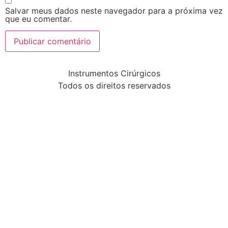
Salvar meus dados neste navegador para a próxima vez
que eu comentar.
Instrumentos Cirúrgicos
Todos os direitos reservados