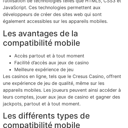
l’utilisation de technologies telles que HTML5, CSS3 et
JavaScript. Ces technologies permettent aux
développeurs de créer des sites web qui sont
également accessibles sur les appareils mobiles.
Les avantages de la
compatibilité mobile
Accès partout et à tout moment
Facilité d’accès aux jeux de casino
Meilleure expérience de jeu
Les casinos en ligne, tels que le Cresus Casino, offrent
une expérience de jeu de qualité, même sur les
appareils mobiles. Les joueurs peuvent ainsi accéder à
leurs comptes, jouer aux jeux de casino et gagner des
jackpots, partout et à tout moment.
Les différents types de
compatibilité mobile