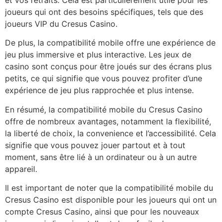
et vos retraits. Cela est particulièrement utile pour les
joueurs qui ont des besoins spécifiques, tels que des
joueurs VIP du Cresus Casino.
De plus, la compatibilité mobile offre une expérience de
jeu plus immersive et plus interactive. Les jeux de
casino sont conçus pour être joués sur des écrans plus
petits, ce qui signifie que vous pouvez profiter d’une
expérience de jeu plus rapprochée et plus intense.
En résumé, la compatibilité mobile du Cresus Casino
offre de nombreux avantages, notamment la flexibilité,
la liberté de choix, la convenience et l’accessibilité. Cela
signifie que vous pouvez jouer partout et à tout
moment, sans être lié à un ordinateur ou à un autre
appareil.
Il est important de noter que la compatibilité mobile du
Cresus Casino est disponible pour les joueurs qui ont un
compte Cresus Casino, ainsi que pour les nouveaux