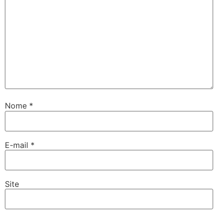
Nome
*
E-mail
*
Site