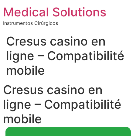
Medical Solutions
Instrumentos Cirúrgicos
Cresus casino en
ligne – Compatibilité
mobile
Cresus casino en
ligne – Compatibilité
mobile