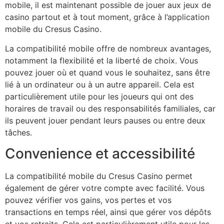
mobile, il est maintenant possible de jouer aux jeux de
casino partout et à tout moment, grâce à l’application
mobile du Cresus Casino.
La compatibilité mobile offre de nombreux avantages,
notamment la flexibilité et la liberté de choix. Vous
pouvez jouer où et quand vous le souhaitez, sans être
lié à un ordinateur ou à un autre appareil. Cela est
particulièrement utile pour les joueurs qui ont des
horaires de travail ou des responsabilités familiales, car
ils peuvent jouer pendant leurs pauses ou entre deux
tâches.
Convenience et accessibilité
La compatibilité mobile du Cresus Casino permet
également de gérer votre compte avec facilité. Vous
pouvez vérifier vos gains, vos pertes et vos
transactions en temps réel, ainsi que gérer vos dépôts