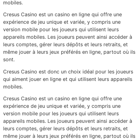
mobiles.
Cresus Casino est un casino en ligne qui offre une
expérience de jeu unique et variée, y compris une
version mobile pour les joueurs qui utilisent leurs
appareils mobiles. Les joueurs peuvent ainsi accéder à
leurs comptes, gérer leurs dépôts et leurs retraits, et
même jouer à leurs jeux préférés en ligne, partout où ils
sont.
Cresus Casino est donc un choix idéal pour les joueurs
qui aiment jouer en ligne et qui utilisent leurs appareils
mobiles.
Cresus Casino est un casino en ligne qui offre une
expérience de jeu unique et variée, y compris une
version mobile pour les joueurs qui utilisent leurs
appareils mobiles. Les joueurs peuvent ainsi accéder à
leurs comptes, gérer leurs dépôts et leurs retraits, et
même jouer à leurs jeux préférés en ligne, partout où ils