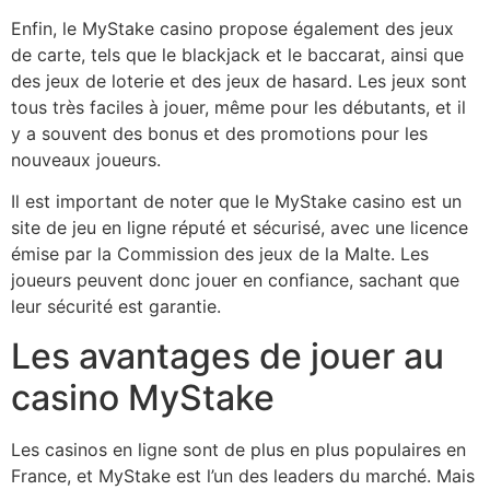
Enfin, le MyStake casino propose également des jeux
de carte, tels que le blackjack et le baccarat, ainsi que
des jeux de loterie et des jeux de hasard. Les jeux sont
tous très faciles à jouer, même pour les débutants, et il
y a souvent des bonus et des promotions pour les
nouveaux joueurs.
Il est important de noter que le MyStake casino est un
site de jeu en ligne réputé et sécurisé, avec une licence
émise par la Commission des jeux de la Malte. Les
joueurs peuvent donc jouer en confiance, sachant que
leur sécurité est garantie.
Les avantages de jouer au
casino MyStake
Les casinos en ligne sont de plus en plus populaires en
France, et MyStake est l’un des leaders du marché. Mais