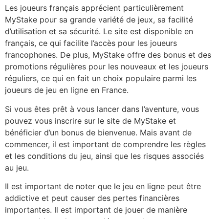
Les joueurs français apprécient particulièrement
MyStake pour sa grande variété de jeux, sa facilité
d’utilisation et sa sécurité. Le site est disponible en
français, ce qui facilite l’accès pour les joueurs
francophones. De plus, MyStake offre des bonus et des
promotions régulières pour les nouveaux et les joueurs
réguliers, ce qui en fait un choix populaire parmi les
joueurs de jeu en ligne en France.
Si vous êtes prêt à vous lancer dans l’aventure, vous
pouvez vous inscrire sur le site de MyStake et
bénéficier d’un bonus de bienvenue. Mais avant de
commencer, il est important de comprendre les règles
et les conditions du jeu, ainsi que les risques associés
au jeu.
Il est important de noter que le jeu en ligne peut être
addictive et peut causer des pertes financières
importantes. Il est important de jouer de manière