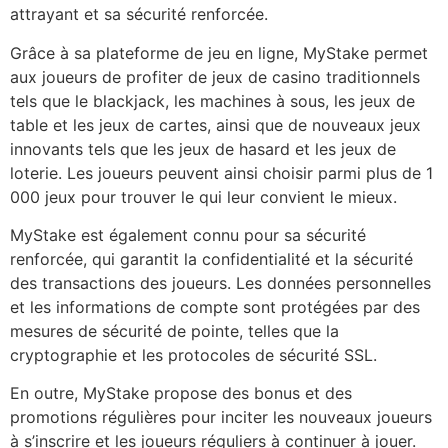
attrayant et sa sécurité renforcée.
Grâce à sa plateforme de jeu en ligne, MyStake permet
aux joueurs de profiter de jeux de casino traditionnels
tels que le blackjack, les machines à sous, les jeux de
table et les jeux de cartes, ainsi que de nouveaux jeux
innovants tels que les jeux de hasard et les jeux de
loterie. Les joueurs peuvent ainsi choisir parmi plus de 1
000 jeux pour trouver le qui leur convient le mieux.
MyStake est également connu pour sa sécurité
renforcée, qui garantit la confidentialité et la sécurité
des transactions des joueurs. Les données personnelles
et les informations de compte sont protégées par des
mesures de sécurité de pointe, telles que la
cryptographie et les protocoles de sécurité SSL.
En outre, MyStake propose des bonus et des
promotions régulières pour inciter les nouveaux joueurs
à s’inscrire et les joueurs réguliers à continuer à jouer.