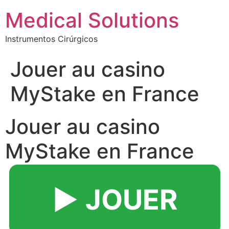
Medical Solutions
Instrumentos Cirúrgicos
Jouer au casino
MyStake en France
Jouer au casino
MyStake en France
▶️ JOUER