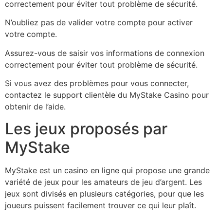
correctement pour éviter tout problème de sécurité.
N’oubliez pas de valider votre compte pour activer
votre compte.
Assurez-vous de saisir vos informations de connexion
correctement pour éviter tout problème de sécurité.
Si vous avez des problèmes pour vous connecter,
contactez le support clientèle du MyStake Casino pour
obtenir de l’aide.
Les jeux proposés par
MyStake
MyStake est un casino en ligne qui propose une grande
variété de jeux pour les amateurs de jeu d’argent. Les
jeux sont divisés en plusieurs catégories, pour que les
joueurs puissent facilement trouver ce qui leur plaît.