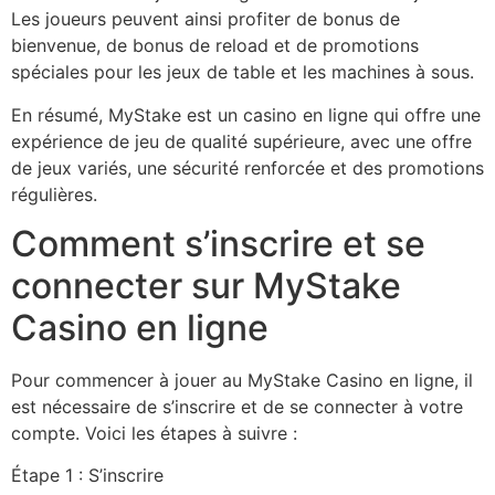
Les joueurs peuvent ainsi profiter de bonus de
bienvenue, de bonus de reload et de promotions
spéciales pour les jeux de table et les machines à sous.
En résumé, MyStake est un casino en ligne qui offre une
expérience de jeu de qualité supérieure, avec une offre
de jeux variés, une sécurité renforcée et des promotions
régulières.
Comment s’inscrire et se
connecter sur MyStake
Casino en ligne
Pour commencer à jouer au MyStake Casino en ligne, il
est nécessaire de s’inscrire et de se connecter à votre
compte. Voici les étapes à suivre :
Étape 1 : S’inscrire