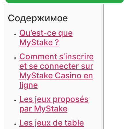
Содержимое
Qu’est-ce que
MyStake ?
Comment s’inscrire
et se connecter sur
MyStake Casino en
ligne
Les jeux proposés
par MyStake
Les jeux de table