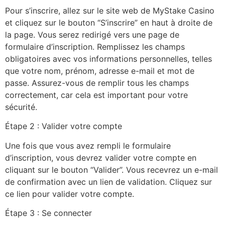
Pour s’inscrire, allez sur le site web de MyStake Casino
et cliquez sur le bouton “S’inscrire” en haut à droite de
la page. Vous serez redirigé vers une page de
formulaire d’inscription. Remplissez les champs
obligatoires avec vos informations personnelles, telles
que votre nom, prénom, adresse e-mail et mot de
passe. Assurez-vous de remplir tous les champs
correctement, car cela est important pour votre
sécurité.
Étape 2 : Valider votre compte
Une fois que vous avez rempli le formulaire
d’inscription, vous devrez valider votre compte en
cliquant sur le bouton “Valider”. Vous recevrez un e-mail
de confirmation avec un lien de validation. Cliquez sur
ce lien pour valider votre compte.
Étape 3 : Se connecter