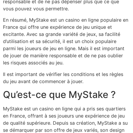
responsable et de ne pas dépenser plus que ce que
vous pouvez vous permettre.
En résumé, MyStake est un casino en ligne populaire en
France qui offre une expérience de jeu unique et
excitante. Avec sa grande variété de jeux, sa facilité
d’utilisation et sa sécurité, il est un choix populaire
parmi les joueurs de jeu en ligne. Mais il est important
de jouer de manière responsable et de ne pas oublier
les risques associés au jeu.
Il est important de vérifier les conditions et les règles
du jeu avant de commencer à jouer.
Qu’est-ce que MyStake ?
MyStake est un casino en ligne qui a pris ses quartiers
en France, offrant à ses joueurs une expérience de jeu
de qualité supérieure. Depuis sa création, MyStake a su
se démarquer par son offre de jeux variés, son design