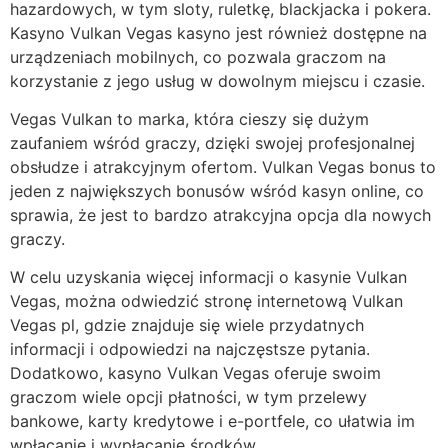
hazardowych, w tym sloty, ruletkę, blackjacka i pokera.
Kasyno Vulkan Vegas kasyno jest również dostępne na
urządzeniach mobilnych, co pozwala graczom na
korzystanie z jego usług w dowolnym miejscu i czasie.
Vegas Vulkan to marka, która cieszy się dużym
zaufaniem wśród graczy, dzięki swojej profesjonalnej
obsłudze i atrakcyjnym ofertom. Vulkan Vegas bonus to
jeden z największych bonusów wśród kasyn online, co
sprawia, że jest to bardzo atrakcyjna opcja dla nowych
graczy.
W celu uzyskania więcej informacji o kasynie Vulkan
Vegas, można odwiedzić stronę internetową Vulkan
Vegas pl, gdzie znajduje się wiele przydatnych
informacji i odpowiedzi na najczęstsze pytania.
Dodatkowo, kasyno Vulkan Vegas oferuje swoim
graczom wiele opcji płatności, w tym przelewy
bankowe, karty kredytowe i e-portfele, co ułatwia im
wpłacanie i wypłacanie środków.